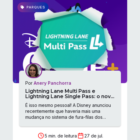
PARQUES
Por
Anery Panchorra
Lightning Lane Multi Pass e
Lightning Lane Single Pass: o novo
sistema de fura-filas da Disney
É isso mesmo pessoal! A Disney anunciou
recentemente que haveria mais uma
mudança no sistema de fura-filas dos
parques. E essa mudança aconteceu no
dia 24 de julho de 2024! O...
5 min. de leitura
27 de jul.