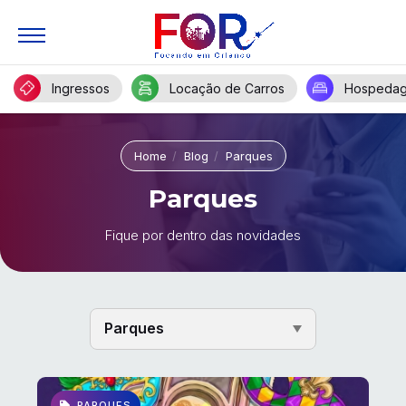
Ingressos
Locação de Carros
Hospeda
Home
Blog
Parques
Parques
Fique por dentro das novidades
PARQUES